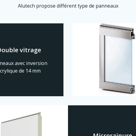
Alutech propose différent type de panneaux
Double vitrage
neaux avec inversion
crylique de 14 mm
Microrainure