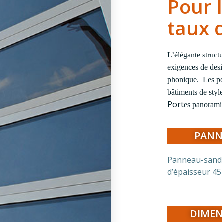
Pour l
taux 
L’élégante struc
exigences de desi
phonique.
Les po
bâtiments de style
Port
es panora
PANN
Panneau-sand
d’épaisseur 4
DIMEN