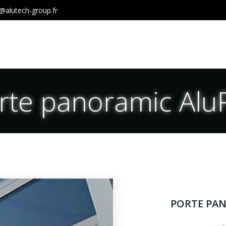
@alutech-group.fr
rte panoramic Alu
PORTE PA