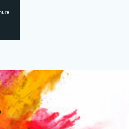
nure
D