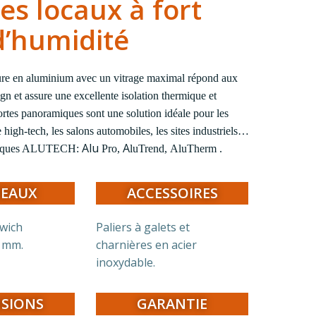
es locaux à fort
d’humidité
ture en aluminium avec un vitrage maximal répond aux
gn et assure une excellente isolation thermique et
rtes panoramiques sont une solution idéale pour les
 high-tech, les salons automobiles, les sites industriels…
Alu
A
miques ALUTECH:
Pro,
luTrend
,
AluTherm
.
EAUX
ACCESSOIRES
wich
Paliers à galets et
5 mm.
charnières en acier
inoxydable.
SIONS
GARANTIE