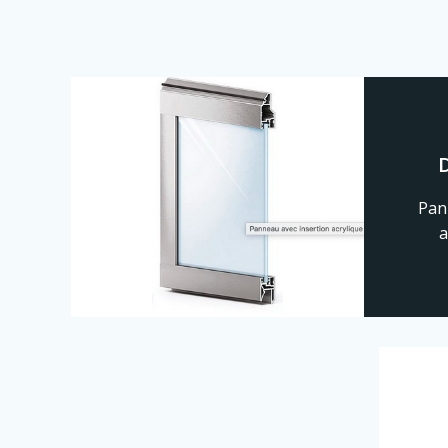
Pan
a