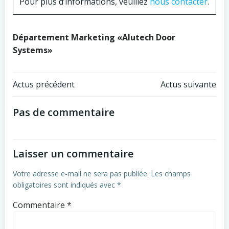
Pour plus d’informations, veuillez
nous contacter
.
Département Marketing «Alutech Door
Systems»
Navigation
Navigation
Actus précédent
Actus suivante
de
de
Pas de commentaire
l’article
l’article
Laisser un commentaire
Votre adresse e-mail ne sera pas publiée.
Les champs
obligatoires sont indiqués avec
*
Commentaire
*