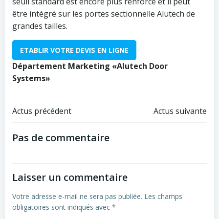
seuil standard est encore plus renforcé et il peut
être intégré sur les portes sectionnelle Alutech de
grandes tailles.
ETABLIR VOTRE DEVIS EN LIGNE
Département Marketing «Alutech Door
Systems»
Navigation
Navigation
Actus précédent
Actus suivante
de
de
Pas de commentaire
l’article
l’article
Laisser un commentaire
Votre adresse e-mail ne sera pas publiée.
Les champs
obligatoires sont indiqués avec
*